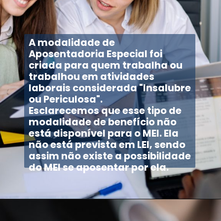
A modalidade de
Aposentadoria Especial foi
criada para quem trabalha ou
trabalhou em atividades
laborais considerada "Insalubre
ou Periculosa".
Esclarecemos que esse tipo de
modalidade de benefício não
está disponível para o MEI. Ela
não está prevista em LEI, sendo
assim não existe a possibilidade
do MEI se aposentar por ela.