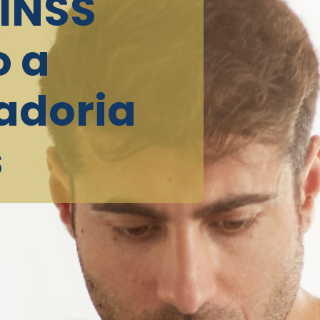
 INSS
o a
adoria
s