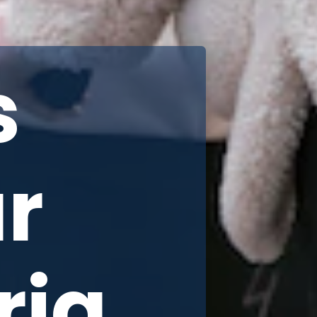
s
ar
ria