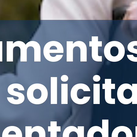
umento
solicit
entado