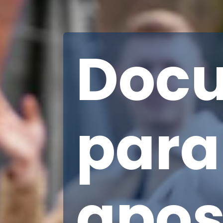
Doc
para 
apos