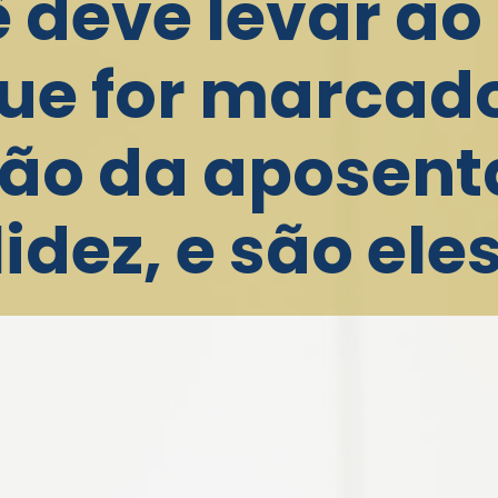
 deve levar ao
ue for marcad
ção da aposent
idez, e são ele