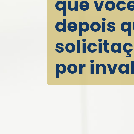
que você
depois q
solicita
por inval