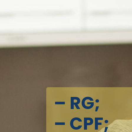
– RG;
– CPF;