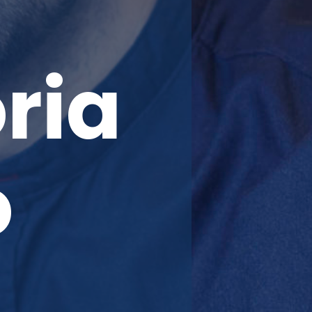
ria
o