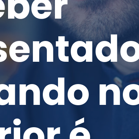
eber
sentado
ando n
rior é