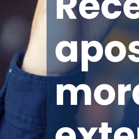
Rec
apo
mor
exte