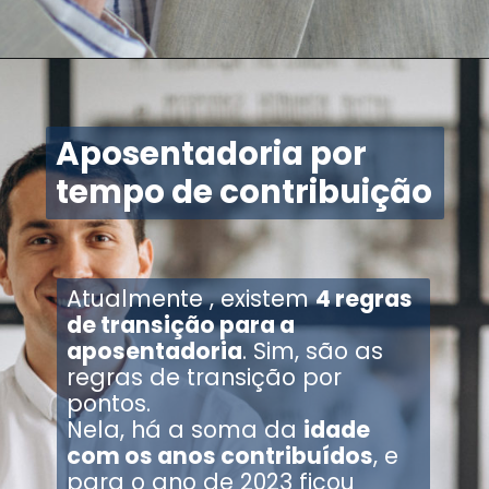
Opening
https://api.whatsapp.com/send?phone=554130799559&text=Ol%C3%A1!%20Estou%20vindo%20pelo%20site%20e%20gostaria%20de%20mais%20informa%C3%A7%C3%B5es.
Aposentadoria por
tempo de contribuição
Atualmente , existem
4 regras
de transição para a
aposentadoria
. Sim, são as
regras de transição por
pontos.
Nela, há a soma da
idade
com os anos contribuídos
, e
para o ano de 2023 ficou