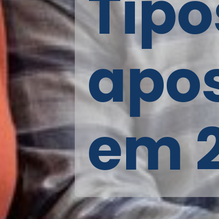
Tipo
apo
em 