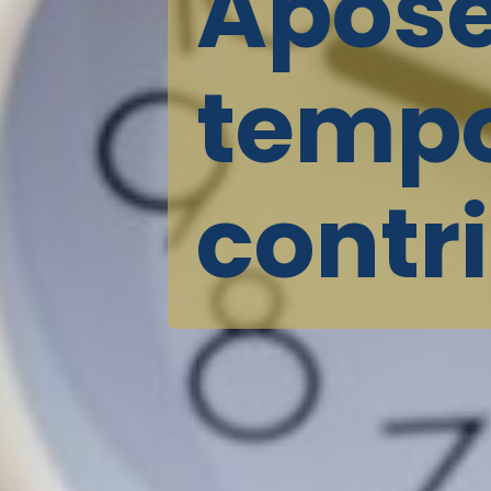
Apose
temp
contr