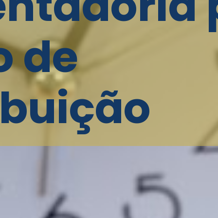
ntadoria 
o de
ibuição