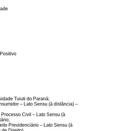
dade
Positivo
idade Tuiuti do Paraná;
sumidor – Lato Sensu (à distância) –
 Processo Civil – Lato Sensu (à
ário;
to Previdenciário – Lato Sensu (à
de Direito).