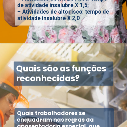
de atividade insalubre X 1,5;
– Atividades de alto risco: tempo de
atividade insalubre X 2,0
Quais são as funções
reconhecidas?
Quais trabalhadores se
enquadram nas regras da
aposentadoria especial, que