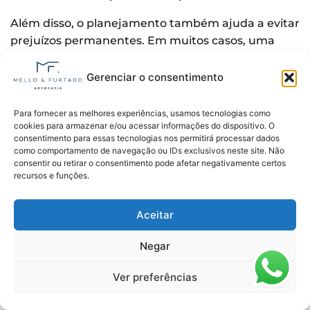
Além disso, o planejamento também ajuda a evitar
prejuízos permanentes. Em muitos casos, uma
aposentadoria solicitada sem estratégia pode
gerar redução no valor do benefício para o resto da
Gerenciar o consentimento
vida.
Para fornecer as melhores experiências, usamos tecnologias como
Outro ponto importante é que nem sempre a
cookies para armazenar e/ou acessar informações do dispositivo. O
regra mais rápida será a melhor opção. Às vezes,
consentimento para essas tecnologias nos permitirá processar dados
como comportamento de navegação ou IDs exclusivos neste site. Não
contribuir por mais alguns meses ou corrigir
consentir ou retirar o consentimento pode afetar negativamente certos
informações no CNIS pode aumentar
recursos e funções.
significativamente o valor da aposentadoria.
Aceitar
O planejamento previdenciário também permite
identificar problemas antes do protocolo no INSS,
Negar
como:
Ver preferências
vínculos empregatícios ausentes;
salários incorretos;