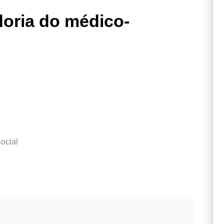
oria do médico-
ocial