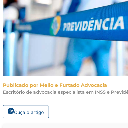
Publicado por Mello e Furtado Advocacia
Escritório de advocacia especialista em INSS e Previdê
Ouça o artigo