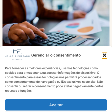
Gerenciar o consentimento
Para fornecer as melhores experiências, usamos tecnologias como
BPC Loas pode receber reforço bilionário?
cookies para armazenar e/ou acessar informações do dispositivo. O
Congresso analisa crédito de R$ 185,5 bilhões
consentimento para essas tecnologias nos permitirá processar dados
como comportamento de navegação ou IDs exclusivos neste site. Não
consentir ou retirar o consentimento pode afetar negativamente certos
recursos e funções.
Aceitar