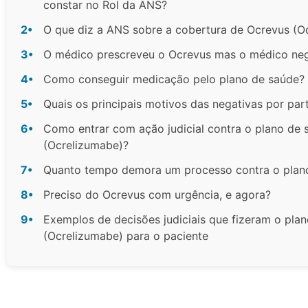
constar no Rol da ANS?
2•
O que diz a ANS sobre a cobertura de Ocrevus (O
3•
O médico prescreveu o Ocrevus mas o médico neg
4•
Como conseguir medicação pelo plano de saúde?
5•
Quais os principais motivos das negativas por par
6•
Como entrar com ação judicial contra o plano de 
(Ocrelizumabe)?
7•
Quanto tempo demora um processo contra o plan
8•
Preciso do Ocrevus com urgência, e agora?
9•
Exemplos de decisões judiciais que fizeram o pla
(Ocrelizumabe) para o paciente