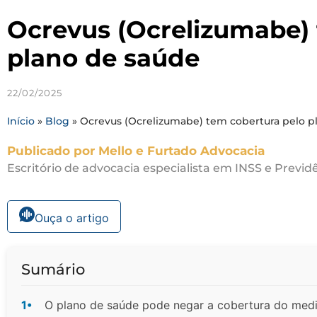
Ocrevus (Ocrelizumabe) 
plano de saúde
22/02/2025
Início
»
Blog
»
Ocrevus (Ocrelizumabe) tem cobertura pelo p
Publicado por Mello e Furtado Advocacia
Escritório de advocacia especialista em INSS e Previdê
Ouça o artigo
Sumário
1•
O plano de saúde pode negar a cobertura do med