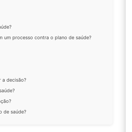
aúde?
m um processo contra o plano de saúde?
r a decisão?
 saúde?
ação?
no de saúde?