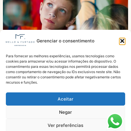
Gerenciar o consentimento
Para fornecer as melhores experiências, usamos tecnologias como
Justiça obriga INSS a fazer análise de pensão
cookies para armazenar e/ou acessar informações do dispositivo. O
para órfãos do feminicídio
consentimento para essas tecnologias nos permitirá processar dados
como comportamento de navegação ou IDs exclusivos neste site. Não
consentir ou retirar o consentimento pode afetar negativamente certos
recursos e funções.
Aceitar
Negar
Especialistas em Aposentadorias e Benefícios do INSS
Ver preferências
Todos os direitos reservados