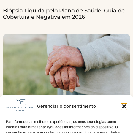
Biópsia Líquida pelo Plano de Saúde: Guia de
Cobertura e Negativa em 2026
Gerenciar o consentimento
Para fornecer as melhores experiências, usamos tecnologias como
INSS declara idosa morta por engano e Justiça
cookies para armazenar e/ou acessar informações do dispositivo. O
determina indenização; entenda o caso
consentimento para essas tecnologias nos permitirá processar dados