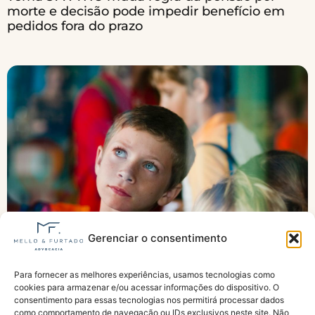
morte e decisão pode impedir benefício em
pedidos fora do prazo
Gerenciar o consentimento
Para fornecer as melhores experiências, usamos tecnologias como
Justiça obriga INSS a fazer análise de pensão
cookies para armazenar e/ou acessar informações do dispositivo. O
para órfãos do feminicídio
consentimento para essas tecnologias nos permitirá processar dados
como comportamento de navegação ou IDs exclusivos neste site. Não