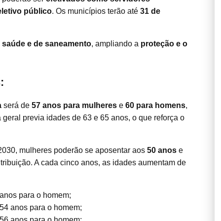
letivo público
. Os municípios terão até
31 de
e saúde e de saneamento
, ampliando a
proteção e o
:
a
será de
57 anos para mulheres
e
60 para homens
,
a geral previa idades de 63 e 65 anos, o que reforça o
 2030, mulheres poderão se aposentar aos
50 anos
e
ribuição. A cada cinco anos, as idades aumentam de
 anos para o homem;
 54 anos para o homem;
 56 anos para o homem;