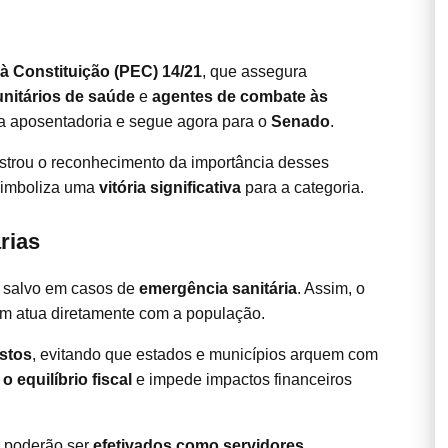
 Constituição (PEC) 14/21
, que assegura
nitários de saúde
e
agentes de combate às
ra aposentadoria e segue agora para o
Senado
.
strou o reconhecimento da importância desses
 simboliza uma
vitória significativa
para a categoria.
rias
, salvo em casos de
emergência sanitária
. Assim, o
m atua diretamente com a população.
stos
, evitando que estados e municípios arquem com
equilíbrio fiscal
e impede impactos financeiros
poderão ser
efetivados como servidores