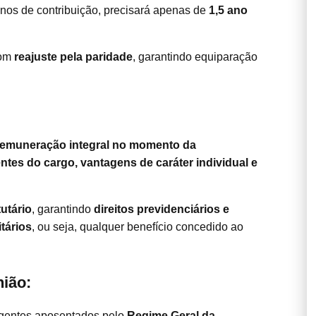
 anos de contribuição, precisará apenas de
1,5 ano
com
reajuste pela paridade
, garantindo equiparação
remuneração integral no momento da
tes do cargo, vantagens de caráter individual e
utário
, garantindo
direitos previdenciários e
itários
, ou seja, qualquer benefício concedido ao
ião:
gentes aposentados pelo
Regime Geral da