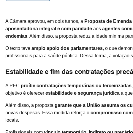
A Câmara aprovou, em dois turnos, a
Proposta de Emenda à
aposentadoria integral e com paridade
aos
agentes comu
endemias
. Além disso, a proposta reduz a idade mínima pa
O texto teve
amplo apoio dos parlamentares
, o que demon
profissionais para a saúde pública. Dessa forma, a votação
Estabilidade e fim das contratações precá
A PEC
proíbe contratações temporárias ou terceirizadas
objetivo é oferecer
estabilidade e segurança jurídica
a que
Além disso, a proposta
garante que a União assuma os cu
novas despesas. Essa medida reforça o
compromisso com o 
locais.
Profissionais com
vínculo temporário, indireto ou precário