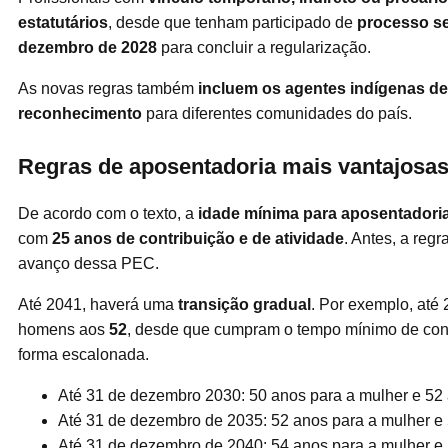
estatutários
, desde que tenham participado de
processo se
dezembro de 2028
para concluir a regularização.
As novas regras também
incluem os agentes indígenas d
reconhecimento
para diferentes comunidades do país.
Regras de aposentadoria mais vantajosas
De acordo com o texto, a
idade mínima para aposentadori
com
25 anos de contribuição e de atividade
. Antes, a regr
avanço dessa PEC.
Até 2041, haverá uma
transição gradual
. Por exemplo, até
homens aos
52
, desde que cumpram o tempo mínimo de cont
forma escalonada.
Até 31 de dezembro 2030: 50 anos para a mulher e 52
Até 31 de dezembro de 2035: 52 anos para a mulher e
Até 31 de dezembro de 2040: 54 anos para a mulher e