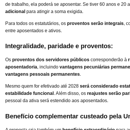
de trabalho, ela poderá se aposentar. Se tiver 60 anos e 20
adicional
para atingir a soma exigida.
Para todos os estatutários, os
proventos serão integrais
, 
entre aposentados e ativos.
Integralidade, paridade e proventos:
Os
proventos dos servidores públicos
corresponderão à
aposentadoria
, incluindo
vantagens pecuniárias permanen
vantagens pessoais permanentes
.
Mesmo quem for efetivado até 2028
será considerado estat
estabilidade funcional
. Além disso, os
reajustes serão par
pessoal da ativa será estendido aos aposentados.
Benefício complementar custeado pela Un
A proposta cria também um
benefício extraordinário
para a