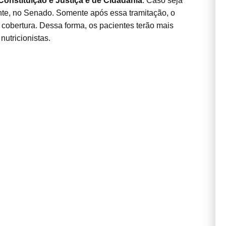
onstituição e Justiça e de Cidadania
. Caso seja
nte, no Senado. Somente após essa tramitação, o
a cobertura. Dessa forma, os pacientes terão mais
utricionistas.