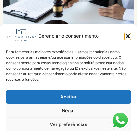
Gerenciar o consentimento
Tema 377: TNU muda regra da pensão por
Para fornecer as melhores experiências, usamos tecnologias como
morte e decisão pode impedir benefício em
cookies para armazenar e/ou acessar informações do dispositivo. O
pedidos fora do prazo
consentimento para essas tecnologias nos permitirá processar dados
como comportamento de navegação ou IDs exclusivos neste site. Não
consentir ou retirar o consentimento pode afetar negativamente certos
recursos e funções.
Aceitar
Negar
Especialistas em Aposentadorias e Benefícios do INSS
Ver preferências
Todos os direitos reservados