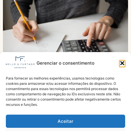
Gerenciar o consentimento
Para fornecer as melhores experiências, usamos tecnologias como
Piso previdenciário tem reajuste de 6,79% e
cookies para armazenar e/ou acessar informações do dispositivo. O
passa a ser de R$ 1.621 em 2026
consentimento para essas tecnologias nos permitirá processar dados
como comportamento de navegação ou IDs exclusivos neste site. Não
consentir ou retirar o consentimento pode afetar negativamente certos
recursos e funções.
Aceitar