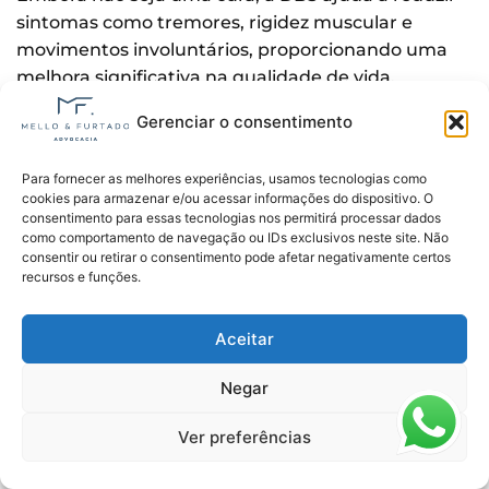
sintomas como tremores, rigidez muscular e
movimentos involuntários, proporcionando uma
melhora significativa na qualidade de vida.
No entanto, nem todos os pacientes são
Gerenciar o consentimento
candidatos ao procedimento. A decisão deve ser
baseada em uma avaliação médica detalhada,
Para fornecer as melhores experiências, usamos tecnologias como
cookies para armazenar e/ou acessar informações do dispositivo. O
considerando fatores como o estágio da doença, a
consentimento para essas tecnologias nos permitirá processar dados
resposta aos medicamentos e a ausência de
como comportamento de navegação ou IDs exclusivos neste site. Não
contraindicações.
consentir ou retirar o consentimento pode afetar negativamente certos
recursos e funções.
O que fazer se o plano de
Aceitar
saúde negar a cobertura para
a estimulação cerebral
Negar
profunda?
Ver preferências
Se o plano de saúde negar a cobertura da cirurgia