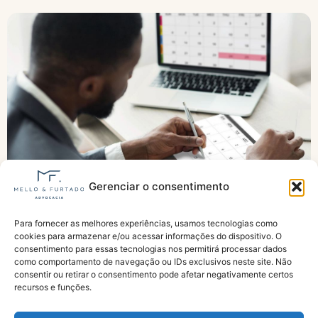
Gerenciar o consentimento
Para fornecer as melhores experiências, usamos tecnologias como
INSS confirma calendário de pagamento de
cookies para armazenar e/ou acessar informações do dispositivo. O
agosto de 2026; confira a data do pagamento
consentimento para essas tecnologias nos permitirá processar dados
como comportamento de navegação ou IDs exclusivos neste site. Não
consentir ou retirar o consentimento pode afetar negativamente certos
recursos e funções.