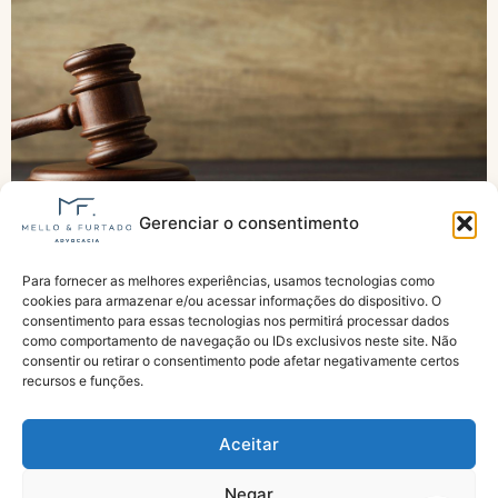
Gerenciar o consentimento
Projeto pode dificultar ações contra o INSS?
Para fornecer as melhores experiências, usamos tecnologias como
Entidades apontam riscos à gratuidade da
cookies para armazenar e/ou acessar informações do dispositivo. O
Justiça
consentimento para essas tecnologias nos permitirá processar dados
como comportamento de navegação ou IDs exclusivos neste site. Não
consentir ou retirar o consentimento pode afetar negativamente certos
recursos e funções.
Aceitar
Negar