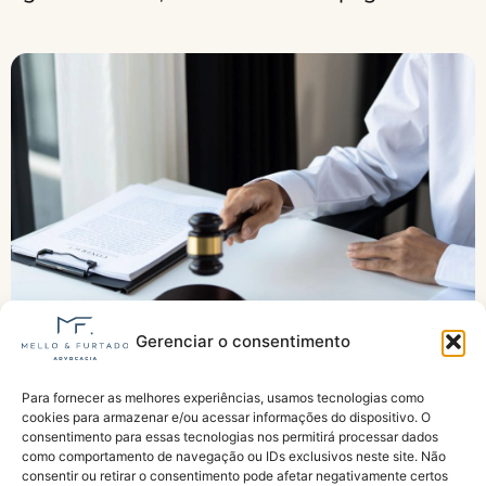
Gerenciar o consentimento
Tema 377: TNU muda regra da pensão por
Para fornecer as melhores experiências, usamos tecnologias como
morte e decisão pode impedir benefício em
cookies para armazenar e/ou acessar informações do dispositivo. O
pedidos fora do prazo
consentimento para essas tecnologias nos permitirá processar dados
como comportamento de navegação ou IDs exclusivos neste site. Não
consentir ou retirar o consentimento pode afetar negativamente certos