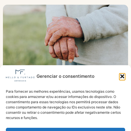
Gerenciar o consentimento
Para fornecer as melhores experiências, usamos tecnologias como
INSS declara idosa morta por engano e Justiça
cookies para armazenar e/ou acessar informações do dispositivo. O
determina indenização; entenda o caso
consentimento para essas tecnologias nos permitirá processar dados
como comportamento de navegação ou IDs exclusivos neste site. Não
consentir ou retirar o consentimento pode afetar negativamente certos
recursos e funções.