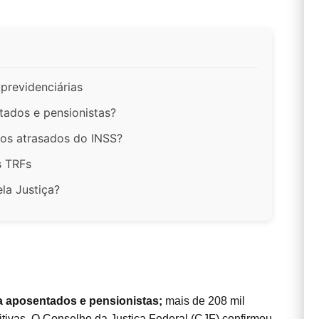
previdenciárias
ados e pensionistas?
os atrasados do INSS?
s TRFs
la Justiça?
ra aposentados e pensionistas;
mais de 208 mil
tivas. O Conselho da Justiça Federal (CJF) confirmou