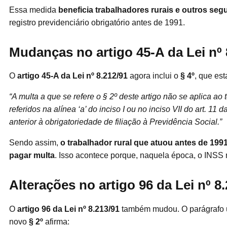
Essa medida
beneficia trabalhadores rurais e outros se
registro previdenciário obrigatório antes de 1991.
Mudanças no artigo 45-A da Lei nº 
O
artigo 45-A da Lei nº 8.212/91
agora inclui o
§ 4º
, que es
“A multa a que se refere o § 2º deste artigo não se aplica a
referidos na alínea ‘a’ do inciso I ou no inciso VII do art. 11
anterior à obrigatoriedade de filiação à Previdência Social.”
Sendo assim,
o trabalhador rural que atuou antes de 19
pagar multa
. Isso acontece porque, naquela época, o INSS n
Alterações no artigo 96 da Lei nº 8
O
artigo 96 da Lei nº 8.213/91
também mudou. O parágrafo ún
novo
§ 2º
afirma: