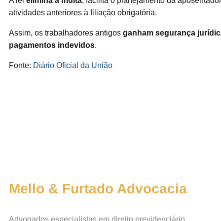
A lei
elimina a multa
, facilita o planejamento da aposentado
atividades anteriores à filiação obrigatória.
Assim, os trabalhadores antigos
ganham segurança jurídica
pagamentos indevidos
.
Fonte:
Diário Oficial da União
Mello & Furtado Advocacia
Advogados especialistas em direito previdenciário.