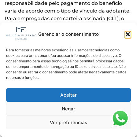
responsabilidade pelo pagamento do benefício
varia de acordo com o tipo de vínculo da adotante.
Para empregadas com carteira assinada (CLT), o
salário durante o período de licença é pago pela
própria empresa, que depois é reembolsada
Gerenciar o consentimento
integralmente pelo INSS. Esse processo é
automático e não exige ação direta da
Para fornecer as melhores experiências, usamos tecnologias como
cookies para armazenar e/ou acessar informações do dispositivo. O
trabalhadora.
consentimento para essas tecnologias nos permitirá processar dados
como comportamento de navegação ou IDs exclusivos neste site. Não
As seguradas sem vínculo formal, como
consentir ou retirar o consentimento pode afetar negativamente certos
contribuintes individuais, facultativas, MEIs ou
recursos e funções.
desempregadas com qualidade de segurada,
devem solicitar o salário-maternidade diretamente
Aceitar
pelo site ou aplicativo Meu INSS. Nesses casos, o
INSS analisa a documentação e realiza o
Negar
pagamento do benefício diretamente na conta
Ver preferências
informada.
Portanto, quem garante financeiramente o