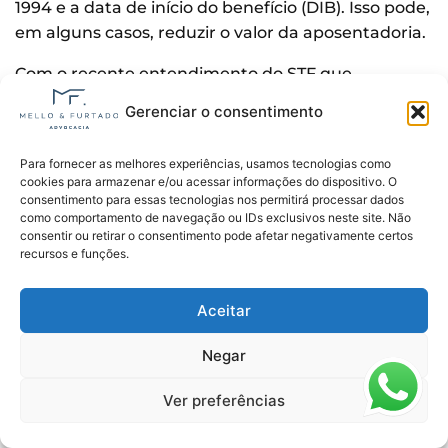
1994 e a data de início do benefício (DIB). Isso pode,
em alguns casos, reduzir o valor da aposentadoria.
Com o recente entendimento do STF que
derrubou a revisão da vida toda, a aplicação dessa
Gerenciar o consentimento
regra continua sendo uma questão relevante para
muitos segurados.
Para fornecer as melhores experiências, usamos tecnologias como
cookies para armazenar e/ou acessar informações do dispositivo. O
No caso da revisão da vida toda, a ideia era
consentimento para essas tecnologias nos permitirá processar dados
justamente afastar essa regra do divisor mínimo, já
como comportamento de navegação ou IDs exclusivos neste site. Não
consentir ou retirar o consentimento pode afetar negativamente certos
que ela consideraria todas as contribuições feitas
recursos e funções.
ao longo da vida, o que geralmente seria mais
benéfico ao segurado.
Aceitar
No entanto, como a revisão da vida toda não está
Negar
mais vigente, é importante buscar um advogado
especialista em direito previdenciário para avaliar
Ver preferências
as alternativas vantajosas para o seu caso,
considerando as regras atuais.