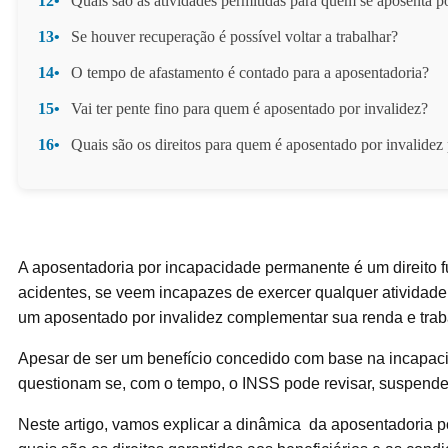
12•
Quais são as atividades permitidas para quem se aposenta p
13•
Se houver recuperação é possível voltar a trabalhar?
14•
O tempo de afastamento é contado para a aposentadoria?
15•
Vai ter pente fino para quem é aposentado por invalidez?
16•
Quais são os direitos para quem é aposentado por invalide
A aposentadoria por incapacidade permanente é um direito 
acidentes, se veem incapazes de exercer qualquer atividade pr
um aposentado por invalidez complementar sua renda e tr
Apesar de ser um benefício concedido com base na incapaci
questionam se, com o tempo, o INSS pode revisar, suspender
Neste artigo, vamos explicar a dinâmica da aposentadoria por