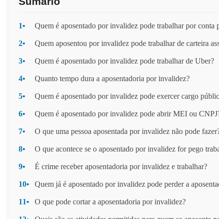
Sumário
1•
Quem é aposentado por invalidez pode trabalhar por conta 
2•
Quem aposentou por invalidez pode trabalhar de carteira as
3•
Quem é aposentado por invalidez pode trabalhar de Uber?
4•
Quanto tempo dura a aposentadoria por invalidez?
5•
Quem é aposentado por invalidez pode exercer cargo públi
6•
Quem é aposentado por invalidez pode abrir MEI ou CNPJ
7•
O que uma pessoa aposentada por invalidez não pode fazer
8•
O que acontece se o aposentado por invalidez for pego tra
9•
É crime receber aposentadoria por invalidez e trabalhar?
10•
Quem já é aposentado por invalidez pode perder a aposenta
11•
O que pode cortar a aposentadoria por invalidez?