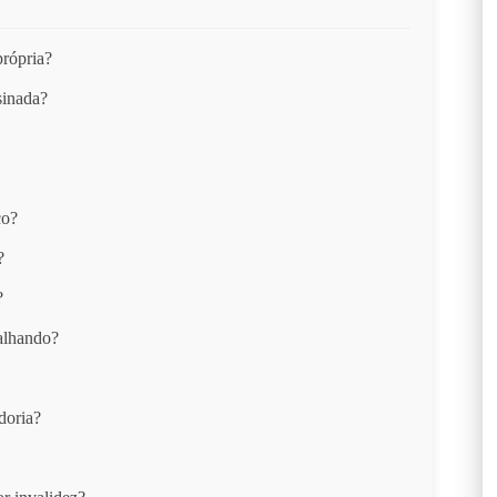
própria?
sinada?
co?
?
?
balhando?
doria?