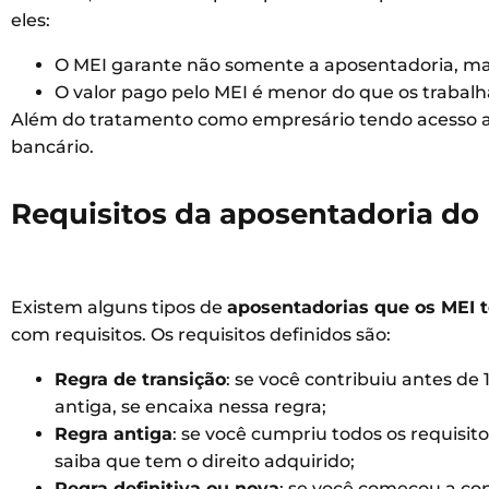
eles:
O MEI garante não somente a aposentadoria, mas 
O valor pago pelo MEI é menor do que os trabalh
Além do tratamento como empresário tendo acesso a 
bancário.
Requisitos da aposentadoria do
Existem alguns tipos de
aposentadorias que os MEI t
com requisitos. Os requisitos definidos são:
Regra de transição
: se você contribuiu antes de 
antiga, se encaixa nessa regra;
Regra antiga
: se você cumpriu todos os requisit
saiba que tem o direito adquirido;
Regra definitiva ou nova
: se você começou a cont