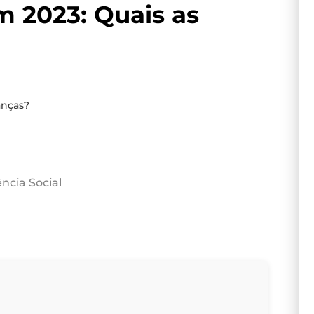
 2023: Quais as
anças?
ncia Social