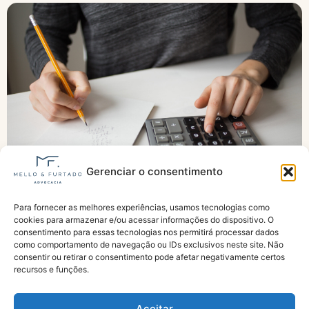
Gerenciar o consentimento
Para fornecer as melhores experiências, usamos tecnologias como
Piso previdenciário tem reajuste de 6,79% e
cookies para armazenar e/ou acessar informações do dispositivo. O
passa a ser de R$ 1.621 em 2026
consentimento para essas tecnologias nos permitirá processar dados
como comportamento de navegação ou IDs exclusivos neste site. Não
consentir ou retirar o consentimento pode afetar negativamente certos
recursos e funções.
Aceitar