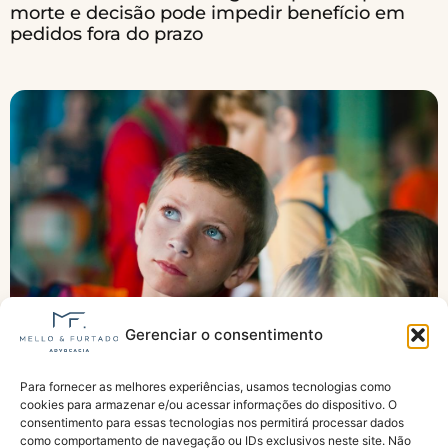
morte e decisão pode impedir benefício em
pedidos fora do prazo
Gerenciar o consentimento
Para fornecer as melhores experiências, usamos tecnologias como
Justiça obriga INSS a fazer análise de pensão
cookies para armazenar e/ou acessar informações do dispositivo. O
para órfãos do feminicídio
consentimento para essas tecnologias nos permitirá processar dados
como comportamento de navegação ou IDs exclusivos neste site. Não