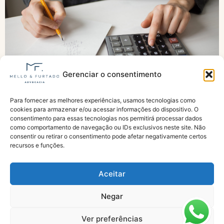
Gerenciar o consentimento
Para fornecer as melhores experiências, usamos tecnologias como
Piso previdenciário tem reajuste de 6,79% e
cookies para armazenar e/ou acessar informações do dispositivo. O
passa a ser de R$ 1.621 em 2026
consentimento para essas tecnologias nos permitirá processar dados
como comportamento de navegação ou IDs exclusivos neste site. Não
consentir ou retirar o consentimento pode afetar negativamente certos
recursos e funções.
Aceitar
Negar
Especialistas em Aposentadorias e Benefícios do INSS
Ver preferências