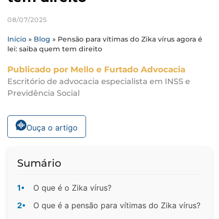
08/07/2025
Início
»
Blog
»
Pensão para vítimas do Zika vírus agora é
lei: saiba quem tem direito
Publicado por Mello e Furtado Advocacia
Escritório de advocacia especialista em INSS e
Previdência Social
Ouça o artigo
Sumário
1•
O que é o Zika vírus?
2•
O que é a pensão para vítimas do Zika vírus?