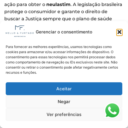
ação para obter o
neulastim
. A legislação brasileira
protege o consumidor e garante o direito de
buscar a Justiça sempre que o plano de saúde
descumpre suas obrigações. Assim, a operadora
Gerenciar o consentimento
não pode cancelar o contrato, aumentar
indevidamente a mensalidade ou criar qualquer
tipo de represália por causa da ação judicial.
Para fornecer as melhores experiências, usamos tecnologias como
cookies para armazenar e/ou acessar informações do dispositivo. O
consentimento para essas tecnologias nos permitirá processar dados
Além disso, o processo é direcionado apenas à
como comportamento de navegação ou IDs exclusivos neste site. Não
análise da cobertura do
neulastim
, sem qualquer
consentir ou retirar o consentimento pode afetar negativamente certos
recursos e funções.
impacto negativo no relacionamento contratual.
Os tribunais deixam claro que o paciente age
dentro de seu direito ao exigir o tratamento
Aceitar
adequado e que o plano de saúde deve respeitar
Negar
esse direito, independentemente da via utilizada
para garanti-lo.
Ver preferências
Outro ponto importante é que, ao buscar
orientação de um advogado especializado, o