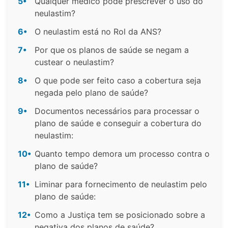
5•
Qualquer médico pode prescrever o uso do
neulastim?
6•
O neulastim está no Rol da ANS?
7•
Por que os planos de saúde se negam a
custear o neulastim?
8•
O que pode ser feito caso a cobertura seja
negada pelo plano de saúde?
9•
Documentos necessários para processar o
plano de saúde e conseguir a cobertura do
neulastim:
10•
Quanto tempo demora um processo contra o
plano de saúde?
11•
Liminar para fornecimento de neulastim pelo
plano de saúde:
12•
Como a Justiça tem se posicionado sobre a
negativa dos planos de saúde?