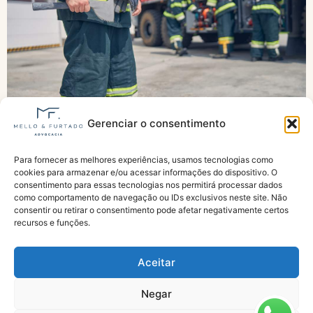
Gerenciar o consentimento
Projeto dobra tempo de serviço contabilizável
Para fornecer as melhores experiências, usamos tecnologias como
por policiais e bombeiros militares na
cookies para armazenar e/ou acessar informações do dispositivo. O
aposentadoria
consentimento para essas tecnologias nos permitirá processar dados
como comportamento de navegação ou IDs exclusivos neste site. Não
consentir ou retirar o consentimento pode afetar negativamente certos
recursos e funções.
Aceitar
Negar