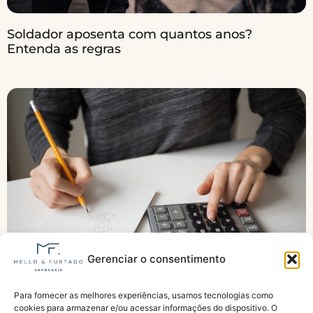
Soldador aposenta com quantos anos?
Entenda as regras
Gerenciar o consentimento
Para fornecer as melhores experiências, usamos tecnologias como
Piso previdenciário tem reajuste de 6,79% e
cookies para armazenar e/ou acessar informações do dispositivo. O