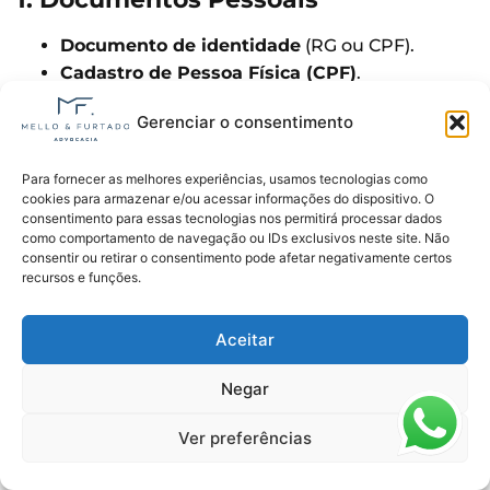
Documento de identidade
(RG ou CPF).
Cadastro de Pessoa Física (CPF)
.
Comprovante de residência
atualizado (para
Gerenciar o consentimento
comprovar que reside no Brasil).
Certidão de nascimento ou casamento
.
Para fornecer as melhores experiências, usamos tecnologias como
Declaração de União Estável
(caso haja união
cookies para armazenar e/ou acessar informações do dispositivo. O
estável).
consentimento para essas tecnologias nos permitirá processar dados
como comportamento de navegação ou IDs exclusivos neste site. Não
consentir ou retirar o consentimento pode afetar negativamente certos
2. Documentos Médicos
recursos e funções.
Relatório médico detalhado
, com diagnóstico
Aceitar
de
epilepsia
, indicando a gravidade da
doença, a frequência das crises e os
Negar
tratamentos realizados (incluindo
medicamentos).
Ver preferências
Exames médicos recentes
que confirmem o
diagnóstico, como
EEG (eletroencefalograma)