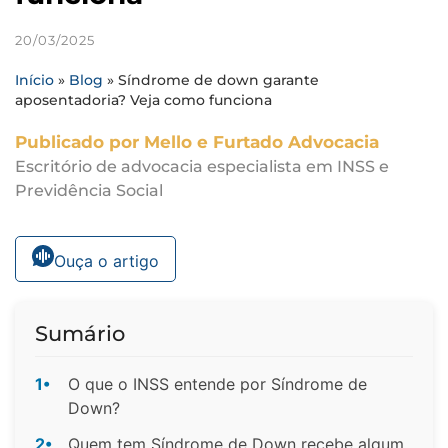
20/03/2025
Início
»
Blog
»
Síndrome de down garante
aposentadoria? Veja como funciona
Publicado por Mello e Furtado Advocacia
Escritório de advocacia especialista em INSS e
Previdência Social
Ouça o artigo
Sumário
1•
O que o INSS entende por Síndrome de
Down?
2•
Quem tem Síndrome de Down recebe algum