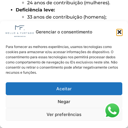
24 anos de contribuição (mulheres).
Deficiência leve:
33 anos de contribuição (homens);
28 anos de contribuição (mulheres).
O INSS faz a classificação do grau de deficiência,
Gerenciar o consentimento
com base em uma
avaliação biopsicossocial
.
Para fornecer as melhores experiências, usamos tecnologias como
cookies para armazenar e/ou acessar informações do dispositivo. O
Como comprovar Síndrome de
consentimento para essas tecnologias nos permitirá processar dados
como comportamento de navegação ou IDs exclusivos neste site. Não
Down?
consentir ou retirar o consentimento pode afetar negativamente certos
recursos e funções.
Para garantir a aposentadoria para PcD, você
precisa comprovar a condição de deficiência. No
Aceitar
caso da Síndrome de Down, é essencial apresentar
documentos médicos e laudos que detalhem o
Negar
diagnóstico.
Ver preferências
Documentos essenciais: