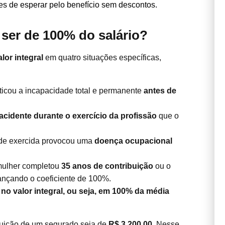
es de esperar pelo benefício sem descontos.
 ser de 100% do salário?
lor integral
em quatro situações específicas,
ticou a incapacidade total e permanente
antes de
acidente durante o exercício da profissão
que o
ade exercida provocou uma
doença ocupacional
mulher completou
35 anos de contribuição
ou o
cançando o coeficiente de 100%.
no valor integral, ou seja, em 100% da média
ibuição de um segurado seja de
R$ 3.200,00
. Nesse