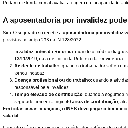
Portanto, é fundamental avaliar a origem da incapacidade ant
A aposentadoria por invalidez pode
Sim. O segurado só recebe a
aposentadoria por invalidez va
previstas no artigo 233 da IN 128/2022:
Invalidez antes da Reforma
: quando o médico diagnos
13/11/2019
, data de início da Reforma da Previdência.
Acidente de trabalho
: quando o trabalhador sofreu um
tornou incapaz.
Doença profissional ou do trabalho
: quando a ativid
responsável pela invalidez.
Tempo elevado de contribuição
: quando a segurada 
segurado homem atingiu
40 anos de contribuição
, al
Em todas essas situações, o INSS deve pagar o benefício 
salarial.
Exemplo prático: imagine que a média dos salários de contr