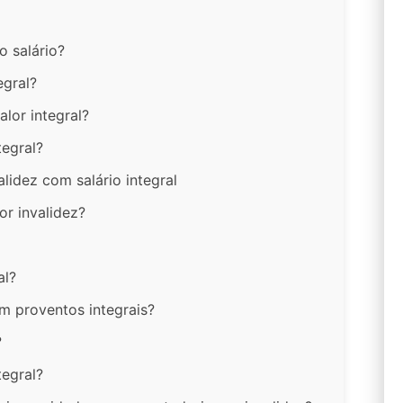
o salário?
egral?
lor integral?
tegral?
lidez com salário integral
or invalidez?
al?
m proventos integrais?
?
tegral?