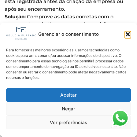
está registrada antes da criação da empresa ou
após seu encerramento.
Solução:
Comprove as datas corretas com o
contrato de trabalho ou termo de rescisão.
Gerenciar o consentimento
PRPPS – Período de Regime Próprio
Usado para vínculos no Regime Próprio de
Para fornecer as melhores experiências, usamos tecnologias como
cookies para armazenar e/ou acessar informações do dispositivo. O
Previdência Social (RPPS). Não costuma ser um
consentimento para essas tecnologias nos permitirá processar dados
problema, a menos que tenha sido aplicado a um
como comportamento de navegação ou IDs exclusivos neste site. Não
vínculo do Regime Geral.
consentir ou retirar o consentimento pode afetar negativamente certos
recursos e funções.
Solução:
Verifique se está no vínculo correto.
AVRC-DEF e ACNISVR
Aceitar
São indicadores positivos que registram
Negar
deferimento de vínculos ou correções feitas pelo
INSS.
Ver preferências
Solução:
Não é necessária ação.