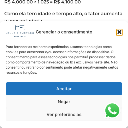
R$ 4.000,00 × 1,025 = R$ 4.100,00
Como ela tem idade e tempo alto, o fator aumenta
a aposentadoria.
Gerenciar o consentimento
C
omo se faz o cálculo do fator
previdenciário?
Para fornecer as melhores experiências, usamos tecnologias como
cookies para armazenar e/ou acessar informações do dispositivo. O
consentimento para essas tecnologias nos permitirá processar dados
O cálculo do fator previdenciário usa uma fórmula
como comportamento de navegação ou IDs exclusivos neste site. Não
matemática que considera três variáveis principais:
consentir ou retirar o consentimento pode afetar negativamente certos
recursos e funções.
Idade
do segurado no momento da
aposentadoria;
Aceitar
Tempo de contribuição
total;
Expectativa de vida
da população, segundo
Negar
dados do IBGE.
Ver preferências
Portanto, a fórmula é a seguinte: