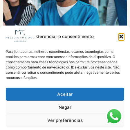
Gerenciar o consentimento
Para fornecer as melhores experiências, usamos tecnologias como
Agentes de saúde pedem urgência para
cookies para armazenar e/ou acessar informações do dispositivo. O
aposentadoria especial
consentimento para essas tecnologias nos permitirá processar dados
como comportamento de navegação ou IDs exclusivos neste site. Não
consentir ou retirar o consentimento pode afetar negativamente certos
recursos e funções.
Aceitar
Negar
Especialistas em Aposentadorias e Benefícios do INSS
Ver preferências
Todos os direitos reservados