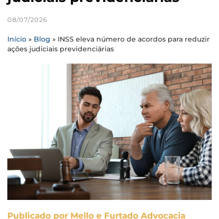
08/07/2026
Início
»
Blog
»
INSS eleva número de acordos para reduzir
ações judiciais previdenciárias
Publicado por Mello e Furtado Advocacia