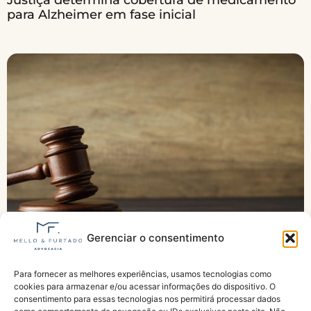
para Alzheimer em fase inicial
Gerenciar o consentimento
Projeto pode dificultar ações contra o INSS?
Para fornecer as melhores experiências, usamos tecnologias como
Entidades apontam riscos à gratuidade da
cookies para armazenar e/ou acessar informações do dispositivo. O
Justiça
consentimento para essas tecnologias nos permitirá processar dados