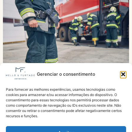
Gerenciar o consentimento
Projeto dobra tempo de serviço contabilizável
Para fornecer as melhores experiências, usamos tecnologias como
por policiais e bombeiros militares na
cookies para armazenar e/ou acessar informações do dispositivo. O
aposentadoria
consentimento para essas tecnologias nos permitirá processar dados
como comportamento de navegação ou IDs exclusivos neste site. Não
consentir ou retirar o consentimento pode afetar negativamente certos
recursos e funções.