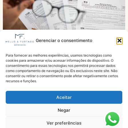
Gerenciar o consentimento
Para fornecer as melhores experiências, usamos tecnologias como
Previdência perde 56% de arrecadação com
cookies para armazenar e/ou acessar informações do dispositivo. O
benefícios fiscais e sonegação
consentimento para essas tecnologias nos permitirá processar dados
como comportamento de navegação ou IDs exclusivos neste site. Não
consentir ou retirar o consentimento pode afetar negativamente certos
recursos e funções.
Aceitar
Negar
Especialistas em Aposentadorias e Benefícios do INSS
Ver preferências