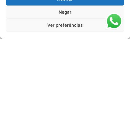
Negar
Ver preferências
Agentes de saúde pedem urgência para
aposentadoria especial
Especialistas em Aposentadorias e Benefícios do INSS