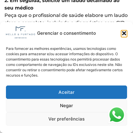
2. Em seguida, solicite um laudo detalhado ao
seu médico
Peça que o profissional de saúde elabore um laudo
claro e completo, incluindo o diagnóstico com CID,
histórico de internações, tratamentos realizados,
Gerenciar o consentimento
sintomas frequentes e a justificativa da
incapacidade total. Quanto mais bem
Para fornecer as melhores experiências, usamos tecnologias como
fundamentado for o laudo, mais forte será sua
cookies para armazenar e/ou acessar informações do dispositivo. O
consentimento para essas tecnologias nos permitirá processar dados
argumentação.
como comportamento de navegação ou IDs exclusivos neste site. Não
consentir ou retirar o consentimento pode afetar negativamente certos
3. Durante a perícia, descreva com clareza sua
recursos e funções.
condição
Explique ao perito como a doença afeta sua rotina.
Aceitar
Relate dificuldades para se locomover, crises de
dor, fadiga intensa ou limitações cognitivas. Evite
Negar
minimizar os sintomas, o objetivo é mostrar o
impacto real da anemia falciforme na sua vida.
Ver preferências
4. Além disso, mantenha postura respeitosa e