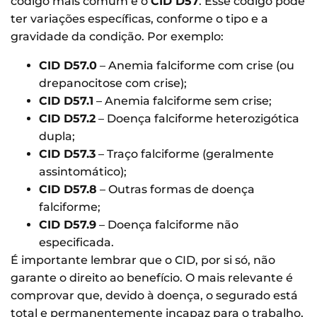
código mais comum é o
CID D57
. Esse código pode
ter variações específicas, conforme o tipo e a
gravidade da condição. Por exemplo:
CID D57.0
– Anemia falciforme com crise (ou
drepanocitose com crise);
CID D57.1
– Anemia falciforme sem crise;
CID D57.2
– Doença falciforme heterozigótica
dupla;
CID D57.3
– Traço falciforme (geralmente
assintomático);
CID D57.8
– Outras formas de doença
falciforme;
CID D57.9
– Doença falciforme não
especificada.
É importante lembrar que o CID, por si só, não
garante o direito ao benefício. O mais relevante é
comprovar que, devido à doença, o segurado está
total e permanentemente incapaz para o trabalho,