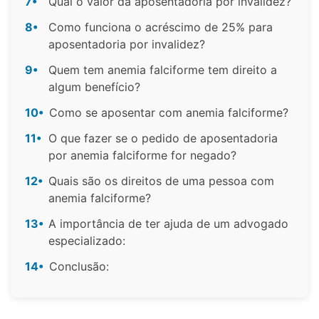
7•
Qual o valor da aposentadoria por invalidez?
8•
Como funciona o acréscimo de 25% para
aposentadoria por invalidez?
9•
Quem tem anemia falciforme tem direito a
algum benefício?
10•
Como se aposentar com anemia falciforme?
11•
O que fazer se o pedido de aposentadoria
por anemia falciforme for negado?
12•
Quais são os direitos de uma pessoa com
anemia falciforme?
13•
A importância de ter ajuda de um advogado
especializado:
14•
Conclusão: